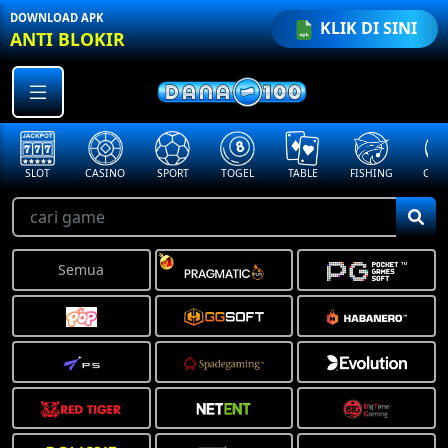
\
DOWNLOAD APK
KLIK DI SINI
ANTI BLOKIR
SLOT
CASINO
SPORT
TOGEL
TABLE
FISHING
COCK
Semua