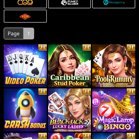
Page
1