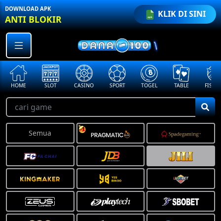
\
DOWNLOAD APK
KLIK DI SINI
ANTI BLOKIR
OME
SLOT
CASINO
SPORT
TOGEL
TABLE
FISHING
Semua