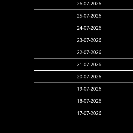
26-07-2026
25-07-2026
24-07-2026
23-07-2026
22-07-2026
21-07-2026
20-07-2026
19-07-2026
18-07-2026
17-07-2026