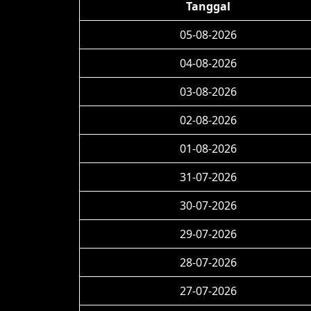
Tanggal
05-08-2026
04-08-2026
03-08-2026
02-08-2026
01-08-2026
31-07-2026
30-07-2026
29-07-2026
28-07-2026
27-07-2026