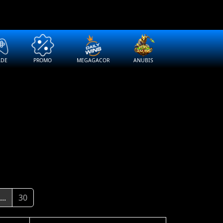
ADE
PROMO
MEGAGACOR
ANUBIS
...
30