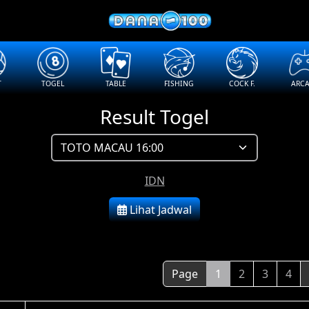
T
TOGEL
TABLE
FISHING
COCK F.
ARC
Result Togel
IDN
Lihat Jadwal
Page
1
2
3
4