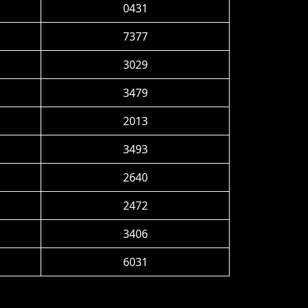
0431
7377
3029
3479
2013
3493
2640
2472
3406
6031