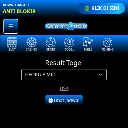
\
DOWNLOAD APK
KLIK DI SINI
ANTI BLOKIR
SLOT
CASINO
SPORT
TOGEL
TABLE
FISHING
COCK
Result Togel
USA
Lihat Jadwal